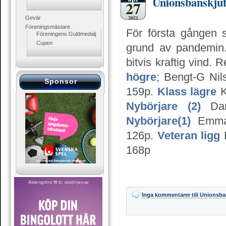
Unionsbanskju
27
2021
Gevär
Föreningsmästare
För första gången 
Föreningens Guldmedalj
Cupen
grund av pandemin. 
bitvis kraftig vind. 
högre
; Bengt-G Ni
Sponsor
159p.
Klass lägre
K
Nybörjare (2)
Da
Nybörjare(1)
Emma 
126p.
Veteran ligg
K
168p
Inga kommentarer
till Unionsb