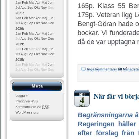
Jan
Feb
Mar
Apr
Maj
Jun
165p. Klass 55 Be
Jul
Aug
Sep
Okt
Nov
Dec
175p. Veteran ligg L
2021
:
Jan
Feb
Mar
Apr
Maj
Jun
Bengt-Göran hade ord
Jul
Aug
Sep
Okt
Nov
Dec
2020
:
bockar. Vi funderade
Jan
Feb
Mar
Apr
Maj
Jun
Jul
Aug
Sep
Okt
Nov
Dec
då de var upptagna 
2019
:
Jan
Feb
Mar
Apr
Maj
Jun
Jul
Aug
Sep
Okt
Nov
Dec
2015
:
Jan
Feb
Mar
Apr
Maj
Jun
Inga kommentarer
till Månadstä
Jul
Aug
Sep
Okt
Nov
Dec
Meta
apr
När får vi börja
4
Logga in
Inlägg via
RSS
2021
Kommentarer via
RSS
WordPress.org
Begränsningarna än
Regeringen håller 
efter förslag från