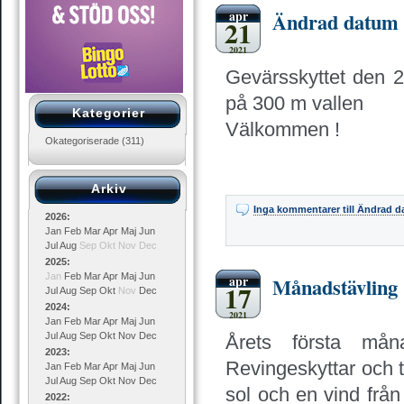
apr
Ändrad datum
21
2021
Gevärsskyttet den 25 
på 300 m vallen
Kategorier
Välkommen !
Okategoriserade
(311)
Arkiv
Inga kommentarer
till Ändrad 
2026
:
Jan
Feb
Mar
Apr
Maj
Jun
Jul
Aug
Sep
Okt
Nov
Dec
2025
:
Jan
Feb
Mar
Apr
Maj
Jun
apr
Månadstävling 
17
Jul
Aug
Sep
Okt
Nov
Dec
2024
:
2021
Jan
Feb
Mar
Apr
Maj
Jun
Jul
Aug
Sep
Okt
Nov
Dec
Årets första mån
2023
:
Revingeskyttar och t
Jan
Feb
Mar
Apr
Maj
Jun
Jul
Aug
Sep
Okt
Nov
Dec
sol och en vind från
2022
: