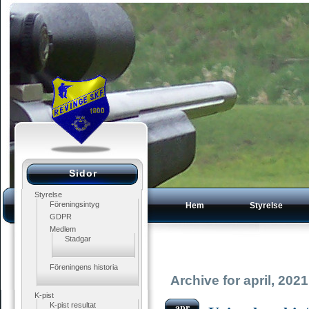
Sidor
Styrelse
Föreningsintyg
Hem
Styrelse
GDPR
Medlem
Stadgar
Föreningens historia
Archive for april, 2021
K-pist
apr
K-pist resultat