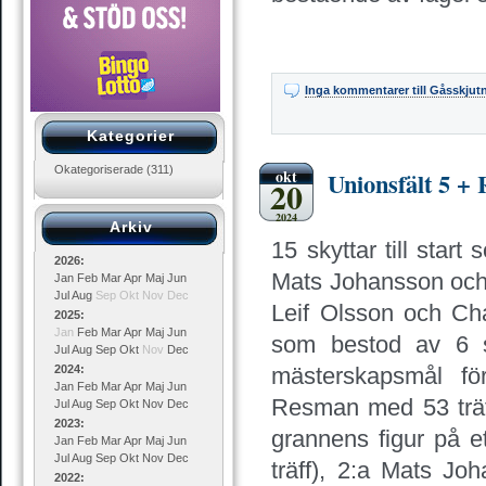
Inga kommentarer
till Gåsskjut
Kategorier
Okategoriserade
(311)
okt
Unionsfält 5 +
20
2024
Arkiv
15 skyttar till start
2026
:
Mats Johansson och 
Jan
Feb
Mar
Apr
Maj
Jun
Jul
Aug
Sep
Okt
Nov
Dec
Leif Olsson och Cha
2025
:
Jan
Feb
Mar
Apr
Maj
Jun
som bestod av 6 s
Jul
Aug
Sep
Okt
Nov
Dec
2024
:
mästerskapsmål fö
Jan
Feb
Mar
Apr
Maj
Jun
Resman med 53 träff 
Jul
Aug
Sep
Okt
Nov
Dec
2023
:
grannens figur på e
Jan
Feb
Mar
Apr
Maj
Jun
Jul
Aug
Sep
Okt
Nov
Dec
träff), 2:a Mats Jo
2022
: