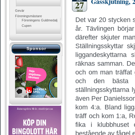
Gåsskjutning, 
27
2024
Gevär
Föreningsmästare
Det var 20 stycken 
Föreningens Guldmedalj
Cupen
år. Tävlingen börja
därefter skjuter ma
Ställningsskyttar s
Sponsor
liggandeskyttarna 
räknas samman. Det 
och om man träffat gå
och den bästa 
ställningsskyttarna
även Per Danielsson
kom 4:a. Bland lig
träff och kom 1:a, R
fika i klubbhuset 
bestående av fågel el