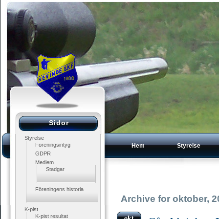
Sidor
Styrelse
Föreningsintyg
Hem
Styrelse
GDPR
Medlem
Stadgar
Föreningens historia
Archive for oktober, 
K-pist
okt
K-pist resultat