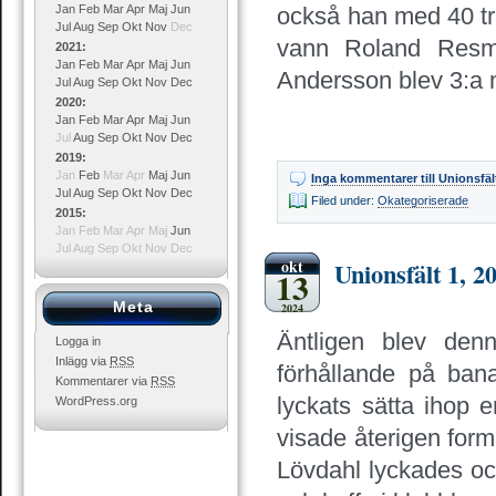
Jan
Feb
Mar
Apr
Maj
Jun
också han med 40 tr
Jul
Aug
Sep
Okt
Nov
Dec
vann Roland Resman
2021
:
Jan
Feb
Mar
Apr
Maj
Jun
Andersson blev 3:a m
Jul
Aug
Sep
Okt
Nov
Dec
2020
:
Jan
Feb
Mar
Apr
Maj
Jun
Jul
Aug
Sep
Okt
Nov
Dec
2019
:
Jan
Feb
Mar
Apr
Maj
Jun
Inga kommentarer
till Unionsfä
Jul
Aug
Sep
Okt
Nov
Dec
Filed under:
Okategoriserade
2015
:
Jan
Feb
Mar
Apr
Maj
Jun
Jul
Aug
Sep
Okt
Nov
Dec
okt
Unionsfält 1, 2
13
Meta
2024
Äntligen blev denn
Logga in
Inlägg via
RSS
förhållande på ba
Kommentarer via
RSS
lyckats sätta ihop 
WordPress.org
visade återigen form
Lövdahl lyckades ocks