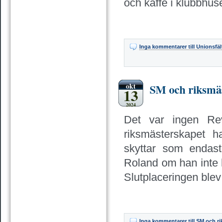
och kaffe i klubbhuse
Inga kommentarer
till Unionsfä
okt
SM och riksmäs
13
2024
Det var ingen Re
riksmästerskapet 
skyttar som endast
Roland om han inte ha
Slutplaceringen blev 
Inga kommentarer
till SM och r