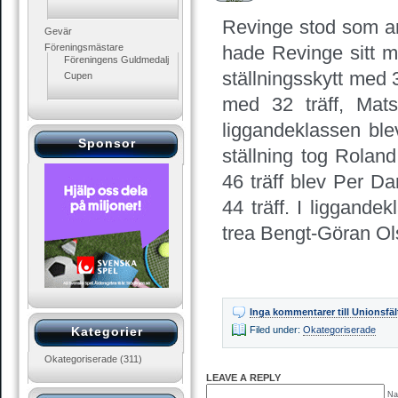
Revinge stod som ar
Gevär
Föreningsmästare
hade Revinge sitt m
Föreningens Guldmedalj
ställningsskytt med 
Cupen
med 32 träff, Mat
liggandeklassen blev
Sponsor
ställning tog Rola
46 träff blev Per D
44 träff. I liggande
trea Bengt-Göran Ol
Inga kommentarer
till Unionsfä
Kategorier
Filed under:
Okategoriserade
Okategoriserade
(311)
LEAVE A REPLY
Na