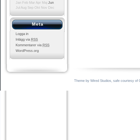
Jan
Feb
Mar
Apr
Maj
Jun
Jul
Aug
Sep
Okt
Nov
Dec
Meta
Logga in
Inlägg via
RSS
Kommentarer via
RSS
WordPress.org
Theme by
Wired Studios
,
safe
courtesy of